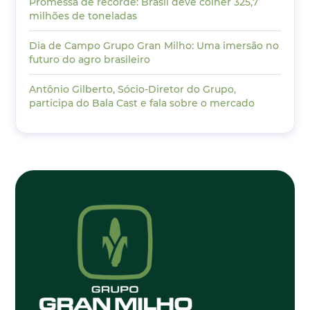
Promessa de recorde: Brasil deve colher 325,7
milhões de toneladas
Dia de Campo Grupo Gran Milho: Uma imersão no
futuro do agro brasileiro
Antônio Gilberto, Sócio-Diretor do Grupo,
participa do Bala Cast e fala sobre o mercado