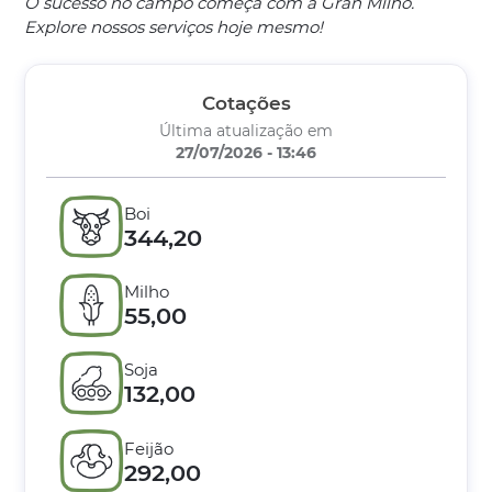
O sucesso no campo começa com a Gran Milho.
Explore nossos serviços hoje mesmo!
Cotações
Última atualização em
27/07/2026 - 13:46
Boi
344,20
Milho
55,00
Soja
132,00
Feijão
292,00