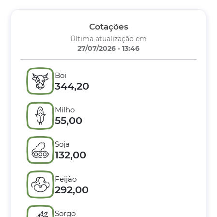
Cotações
Última atualização em
27/07/2026 - 13:46
Boi
344,20
Milho
55,00
Soja
132,00
Feijão
292,00
Sorgo