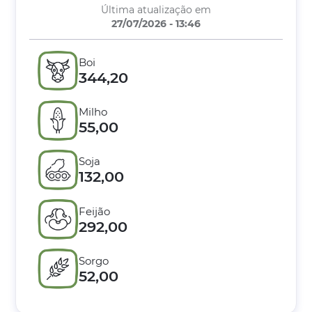
Última atualização em
27/07/2026 - 13:46
Boi
344,20
Milho
55,00
Soja
132,00
Feijão
292,00
Sorgo
52,00