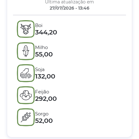
Última atualização em
27/07/2026 - 13:46
Boi
344,20
Milho
55,00
Soja
132,00
Feijão
292,00
Sorgo
52,00